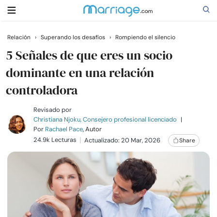
Relación
›
Superando los desafíos
›
Rompiendo el silencio
Buscar
5 Señales de que eres un socio
dominante en una relación
controladora
Casarse
Revisado por
Relaciones
Christiana Njoku, Consejero profesional licenciado
|
Por
Rachael Pace
, Autor
24.9k Lecturas
Actualizado: 20 Mar, 2026
Share
Familia
Ayuda
Cursos