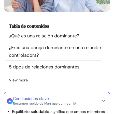
Recursos
Comunidad
Tabla de contenidos
Encuentra un terapeuta
¿Qué es una relación dominante?
¿Eres una pareja dominante en una relación
Idioma
ES
controladora?
5 tipos de relaciones dominantes
Sobre nosotros
Contáctanos
Escríbenos
Publicidad con
nosotros
View more
© Copyright 2026. Todos los derechos reservados.
Conclusiones clave
Resumen rápido de Marriage.com con IA
Equilibrio saludable
significa que ambos miembros