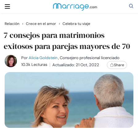
Relación
›
Crece en el amor
›
Celebra tu viaje
Buscar
7 consejos para matrimonios
exitosos para parejas mayores de 70
Casarse
Por
Alicia Goldstein
, Consejero profesional licenciado
10.3k Lecturas
Actualizado: 21 Oct, 2022
Share
Relaciones
Familia
Ayuda
Cursos