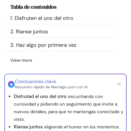
Recursos
Tabla de contenidos
1. Disfruten el uno del otro
Comunidad
2. Ríanse juntos
Encuentra un terapeuta
3. Haz algo por primera vez
Idioma
ES
View more
Sobre nosotros
Contáctanos
Escríbenos
Publicidad con
Conclusiones clave
Resumen rápido de Marriage.com con IA
nosotros
Disfrutad el uno del otro
escuchando con
© Copyright 2026. Todos los derechos reservados.
curiosidad y pidiendo un seguimiento que invite a
nuevos detalles, para que te mantengas conectado y
visto.
Ríanse juntos
eligiendo el humor en los momentos