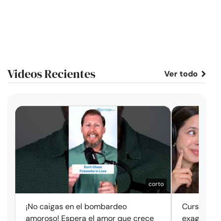
Videos Recientes
Ver todo
corto
¡No caigas en el bombardeo
Cursos de 
amoroso! Espera el amor que crece
exageració