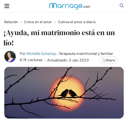
Relación
›
Crece en el amor
›
Cultiva el amor a diario
Buscar
¡Ayuda, mi matrimonio está en un
lío!
Casarse
Por
Michelle Scharlop
, Terapeuta matrimonial y familiar
8.7k Lecturas
Actualizado: 3 Jan, 2023
Share
Relaciones
Familia
Ayuda
Cursos