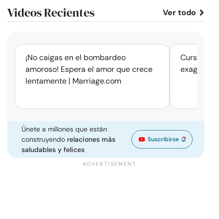
Videos Recientes
Ver todo
corto
¡No caigas en el bombardeo
Cursos de 
amoroso! Espera el amor que crece
exageració
lentamente | Marriage.com
Únete a millones que están
construyendo
relaciones más
Suscribirse
saludables y felices