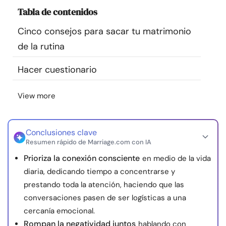
Recursos
Tabla de contenidos
Cinco consejos para sacar tu matrimonio
Comunidad
de la rutina
Encuentra un terapeuta
Hacer cuestionario
Idioma
View more
ES
Conclusiones clave
Sobre nosotros
Contáctanos
Escríbenos
Publicidad con
Resumen rápido de Marriage.com con IA
nosotros
Prioriza la conexión consciente
en medio de la vida
© Copyright 2026. Todos los derechos reservados.
diaria, dedicando tiempo a concentrarse y
prestando toda la atención, haciendo que las
conversaciones pasen de ser logísticas a una
cercanía emocional.
Rompan la negatividad juntos
hablando con