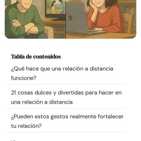
Recursos
Comunidad
Encuentra un terapeuta
Tabla de contenidos
Idioma
ES
¿Qué hace que una relación a distancia
funcione?
Sobre nosotros
Contáctanos
Escríbenos
Publicidad con
21 cosas dulces y divertidas para hacer en
nosotros
una relación a distancia
© Copyright 2026. Todos los derechos reservados.
¿Pueden estos gestos realmente fortalecer
tu relación?