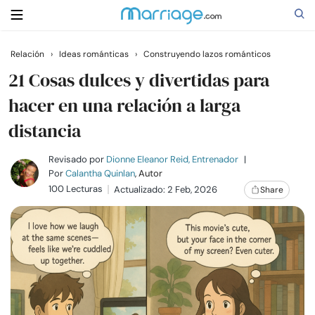
Relación
›
Ideas románticas
›
Construyendo lazos románticos
Buscar
21 Cosas dulces y divertidas para
hacer en una relación a larga
distancia
Casarse
Revisado por
Dionne Eleanor Reid, Entrenador
|
Relaciones
Por
Calantha Quinlan
, Autor
100 Lecturas
Actualizado: 2 Feb, 2026
Share
Familia
Ayuda
Cursos