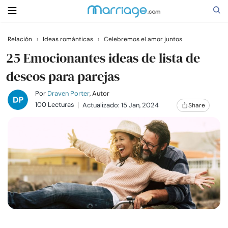
Relación
›
Ideas románticas
›
Celebremos el amor juntos
Buscar
25 Emocionantes ideas de lista de
deseos para parejas
Casarse
Por
Draven Porter
, Autor
100 Lecturas
Actualizado: 15 Jan, 2024
Share
Relaciones
Familia
Ayuda
Cursos