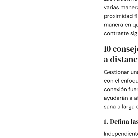
varias manera
proximidad fí
manera en qu
contraste sign
10 conse
a distanc
Gestionar una
con el enfoqu
conexión fuer
ayudarán a a
sana a larga 
1. Defina l
Independiente