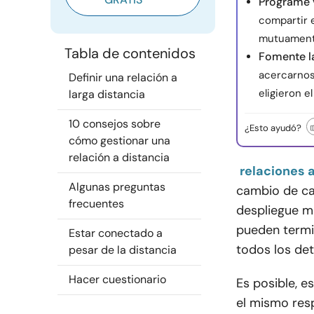
Programe v
compartir 
mutuament
Tabla de contenidos
Fomente la
acercarnos
Definir una relación a
eligieron el
larga distancia
10 consejos sobre
¿Esto ayudó?
cómo gestionar una
relación a distancia
relaciones 
Algunas preguntas
cambio de car
frecuentes
despliegue mi
pueden termi
Estar conectado a
todos los det
pesar de la distancia
Hacer cuestionario
Es posible, e
el mismo resp