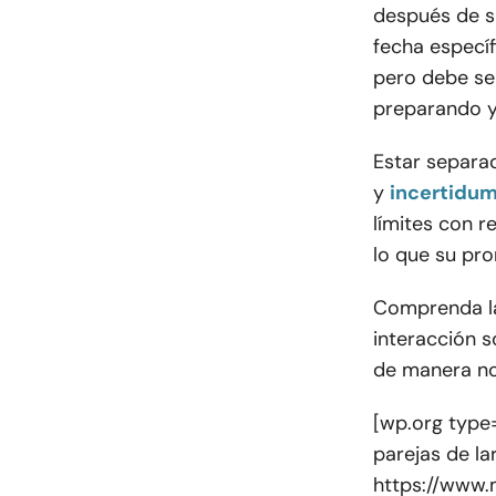
después de s
fecha específ
pero debe se
preparando y
Estar separa
y
incertidum
límites con 
lo que su pr
Comprenda la
interacción s
de manera no
[wp.org type
parejas de la
https://www.