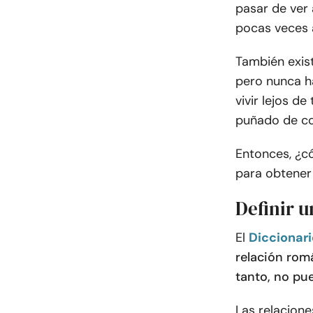
pasar de ver 
pocas veces 
También exis
pero nunca h
vivir lejos de
puñado de co
Entonces, ¿có
para obtener
Definir u
El
Diccionar
relación romá
tanto, no pu
Las relacione