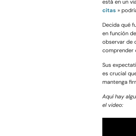
está en un vi
citas
» podrí
Decida qué f
en función de
observar de c
comprender c
Sus expectati
es crucial q
mantenga fir
Aquí hay algu
el video: