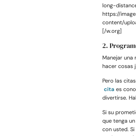
long-distanc
https://imag
content/upl
[/w.org]
2. Program
Manejar una r
hacer cosas j
Pero las cita
cita
es cono
divertirse. H
Si su prometi
que tenga un
con usted. Si