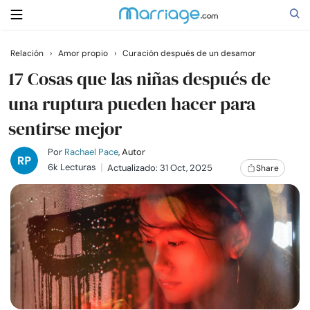
Relación
›
Amor propio
›
Curación después de un desamor
Buscar
17 Cosas que las niñas después de
una ruptura pueden hacer para
sentirse mejor
Casarse
Por
Rachael Pace
, Autor
Relaciones
6k Lecturas
Actualizado: 31 Oct, 2025
Share
Familia
Ayuda
Cursos