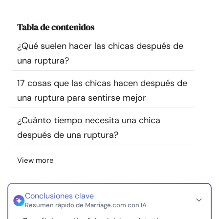
Recursos
Tabla de contenidos
Comunidad
¿Qué suelen hacer las chicas después de
una ruptura?
Encuentra un terapeuta
17 cosas que las chicas hacen después de
Idioma
ES
una ruptura para sentirse mejor
¿Cuánto tiempo necesita una chica
después de una ruptura?
Sobre nosotros
Contáctanos
Escríbenos
Publicidad con
nosotros
View more
© Copyright 2026. Todos los derechos reservados.
Conclusiones clave
Resumen rápido de Marriage.com con IA