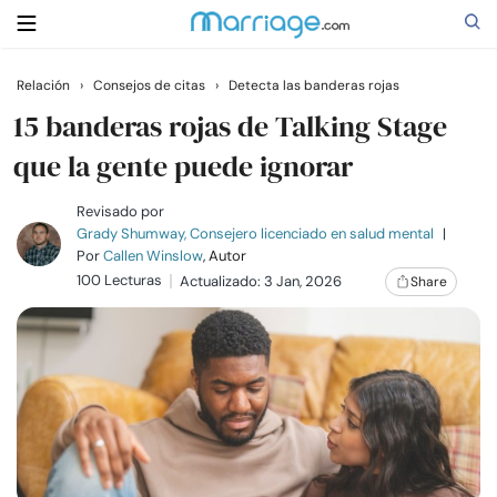
Relación
›
Consejos de citas
›
Detecta las banderas rojas
Buscar
15 banderas rojas de Talking Stage
que la gente puede ignorar
Casarse
Revisado por
Grady Shumway, Consejero licenciado en salud mental
|
Por
Callen Winslow
, Autor
Relaciones
100 Lecturas
Actualizado: 3 Jan, 2026
Share
Familia
Ayuda
Cursos