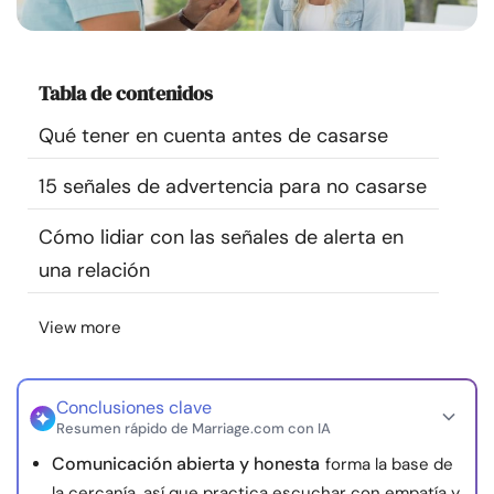
Recursos
Comunidad
Tabla de contenidos
Qué tener en cuenta antes de casarse
Encuentra un terapeuta
15 señales de advertencia para no casarse
Idioma
ES
Cómo lidiar con las señales de alerta en
una relación
Sobre nosotros
Contáctanos
Escríbenos
Publicidad con
View more
nosotros
© Copyright 2026. Todos los derechos reservados.
Conclusiones clave
Resumen rápido de Marriage.com con IA
Comunicación abierta y honesta
forma la base de
la cercanía, así que practica escuchar con empatía y