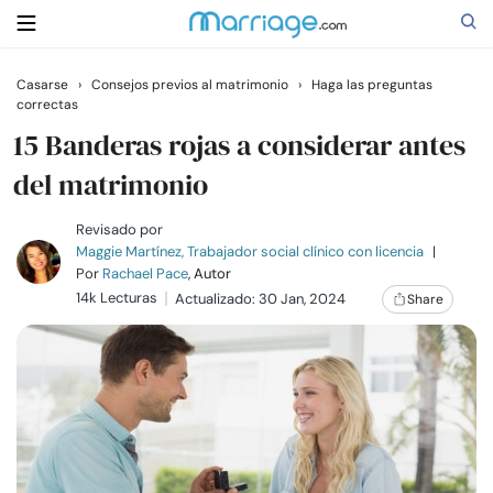
Casarse
›
Consejos previos al matrimonio
›
Haga las preguntas
correctas
Buscar
15 Banderas rojas a considerar antes
del matrimonio
Casarse
Revisado por
Maggie Martínez, Trabajador social clínico con licencia
|
Relaciones
Por
Rachael Pace
, Autor
14k Lecturas
Actualizado: 30 Jan, 2024
Share
Familia
Ayuda
Cursos