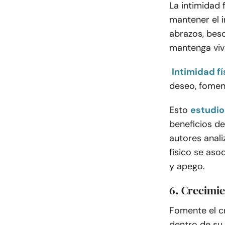
La intimidad 
mantener el i
abrazos, beso
mantenga viva
Intimidad fí
deseo, fomen
Esto
estudio
beneficios de
autores anali
físico se aso
y apego.
6. Crecimi
Fomente el c
dentro de su 