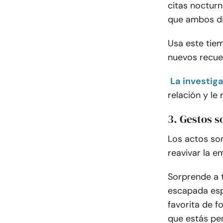
citas nocturn
que ambos di
Usa este tiem
nuevos recue
La investig
relación y le
3. Gestos s
Los actos so
reavivar la e
Sorprende a 
escapada esp
favorita de f
que estás pe