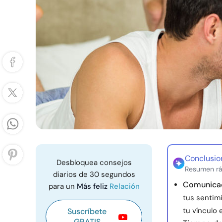
Conclusio
Desbloquea consejos
Resumen rá
diarios de 30 segundos
Comunicac
para un
Más feliz
Relación
tus sentim
tu vínculo 
Suscríbete
GRATIS