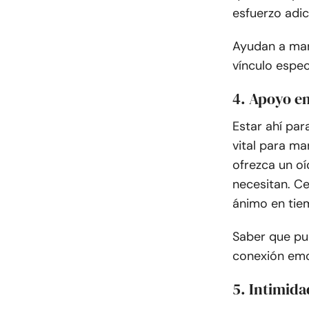
esfuerzo adici
Ayudan a mant
vínculo espe
4. Apoyo e
Estar ahí par
vital para ma
ofrezca un oí
necesitan. Ce
ánimo en tiem
Saber que pu
conexión emoc
5. Intimida