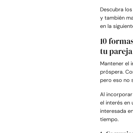
Descubra los
y también man
en la siguient
10 formas
tu pareja
Mantener el i
próspera. Con
pero eso no s
Al incorpora
el interés en
interesada en
tiempo.