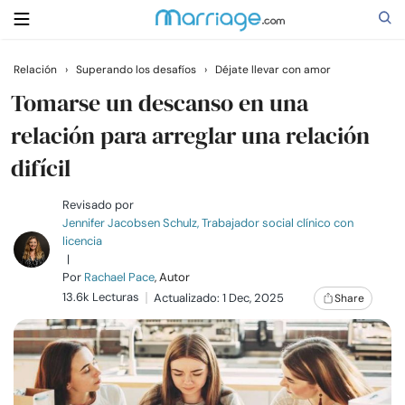
Relación
›
Superando los desafíos
›
Déjate llevar con amor
Buscar
Tomarse un descanso en una
relación para arreglar una relación
difícil
Casarse
Revisado por
Relaciones
Jennifer Jacobsen Schulz, Trabajador social clínico con
licencia
|
Familia
Por
Rachael Pace
, Autor
13.6k Lecturas
Actualizado: 1 Dec, 2025
Share
Ayuda
Cursos