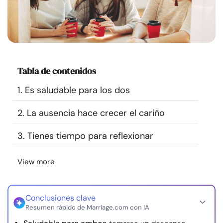
Recursos
Comunidad
Encuentra un terapeuta
Tabla de contenidos
1. Es saludable para los dos
Idioma
ES
2. La ausencia hace crecer el cariño
3. Tienes tiempo para reflexionar
Sobre nosotros
Contáctanos
Escríbenos
Publicidad con
nosotros
View more
© Copyright 2026. Todos los derechos reservados.
Conclusiones clave
Resumen rápido de Marriage.com con IA