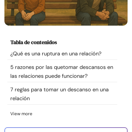
Recursos
Comunidad
Encuentra un terapeuta
Tabla de contenidos
¿Qué es una ruptura en una relación?
Idioma
ES
5 razones por las quetomar descansos en
las relaciones puede funcionar?
Sobre nosotros
Contáctanos
Escríbenos
Publicidad con
nosotros
7 reglas para tomar un descanso en una
relación
© Copyright 2026. Todos los derechos reservados.
View more