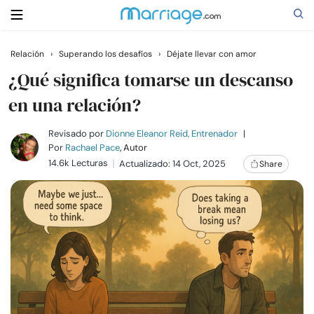
Relación
›
Superando los desafíos
›
Déjate llevar con amor
Buscar
¿Qué significa tomarse un descanso
en una relación?
Casarse
Revisado por
Dionne Eleanor Reid, Entrenador
|
Por
Rachael Pace
, Autor
14.6k Lecturas
Actualizado: 14 Oct, 2025
Share
Relaciones
Familia
Ayuda
Cursos