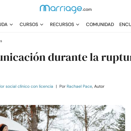
UDA
CURSOS
RECURSOS
COMUNIDAD
ENCU
es
nicación durante la ruptu
r social clínico con licencia
|
Por
Rachael Pace
, Autor