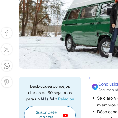
Conclusio
Desbloquea consejos
Resumen rá
diarios de 30 segundos
Sé claro 
para un
Más feliz
Relación
miembros de
Dése espa
Suscríbete
GRATIS