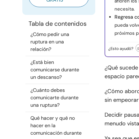
afloren lo
necesita.
Regresa c
Tabla de contenidos
pueda volve
próximos p
¿Cómo pedir una
ruptura en una
relación?
¿Esto ayudó?
¿Está bien
¿Qué sucede 
comunicarse durante
espacio parec
un descanso?
¿Cuánto debes
¿Cómo aborda
comunicarte durante
sin empeorar
una ruptura?
Decidir pausa
Qué hacer y qué no
menudo vista
hacer en la
comunicación durante
Ya sea que es