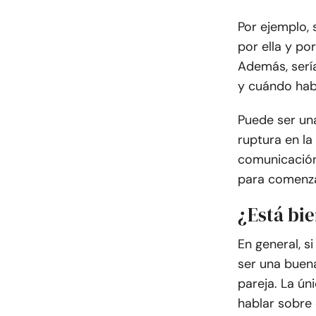
Por ejemplo, 
por ella y po
Además, sería
y cuándo habl
Puede ser un
ruptura en la
comunicación 
para comenza
¿Está bi
En general, s
ser una buen
pareja. La ún
hablar sobre 