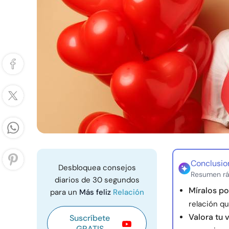
Conclusio
Desbloquea consejos
Resumen rá
diarios de 30 segundos
Míralos po
para un
Más feliz
Relación
relación q
Valora tu 
Suscríbete
GRATIS