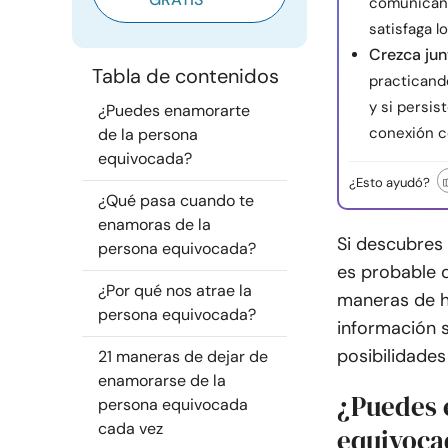
comunicand
satisfaga l
Crezca jun
Tabla de contenidos
practicand
y si persis
¿Puedes enamorarte
conexión c
de la persona
equivocada?
¿Esto ayudó?
¿Qué pasa cuando te
enamoras de la
Si descubres
persona equivocada?
es probable q
¿Por qué nos atrae la
maneras de h
persona equivocada?
información 
posibilidades
21 maneras de dejar de
enamorarse de la
¿Puedes 
persona equivocada
cada vez
equivoca