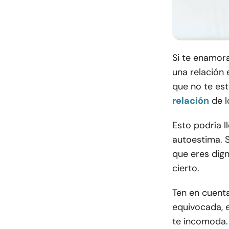
Si te enamora
una relación 
que no te est
relación
de l
Esto podría l
autoestima. S
que eres dign
cierto.
Ten en cuent
equivocada, e
te incomoda.