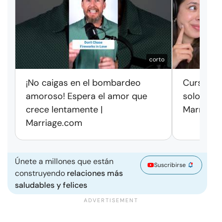
corto
¡No caigas en el bombardeo
Cursos de
amoroso! Espera el amor que
solo exag
crece lentamente |
Marriage
Marriage.com
Únete a millones que están
Suscribirse
construyendo
relaciones más
saludables y felices