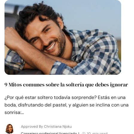
Recursos
Comunidad
Encuentra un terapeuta
Idioma
ES
Sobre nosotros
Contáctanos
Escríbenos
Publicidad con
9 Mitos comunes sobre la soltería que debes ignorar
nosotros
¿Por qué estar soltero todavía sorprende? Estás en una
© Copyright 2026. Todos los derechos reservados.
boda, disfrutando del pastel, y alguien se inclina con una
sonrisa:…
Approved By Christiana Njoku
Consejero profesional licenciado
|
10 min read