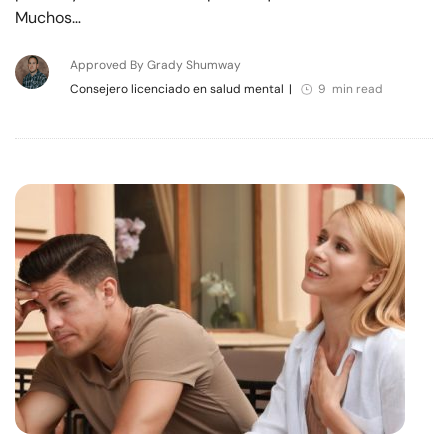
Muchos…
Approved By Grady Shumway
Consejero licenciado en salud mental
|
9 min read