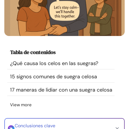
Recursos
Comunidad
Encuentra un terapeuta
Tabla de contenidos
Idioma
ES
¿Qué causa los celos en las suegras?
15 signos comunes de suegra celosa
Sobre nosotros
Contáctanos
Escríbenos
Publicidad con
nosotros
17 maneras de lidiar con una suegra celosa
© Copyright 2026. Todos los derechos reservados.
View more
Conclusiones clave