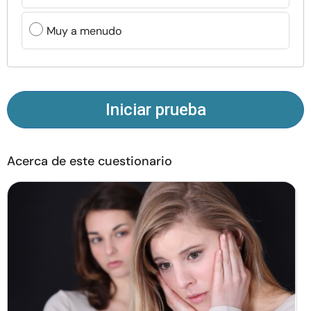
Recursos
Muy a menudo
Comunidad
Encuentra un terapeuta
Iniciar prueba
Idioma
ES
Acerca de este cuestionario
Sobre nosotros
Contáctanos
Escríbenos
Publicidad con
nosotros
© Copyright 2026. Todos los derechos reservados.