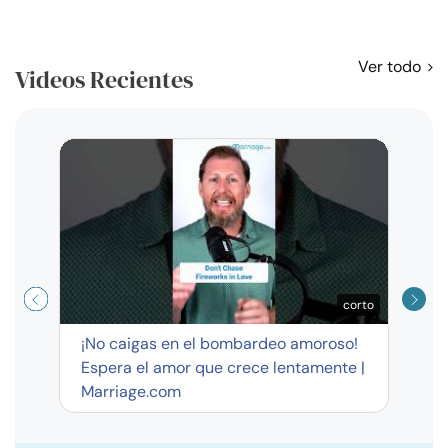
Ver todo
Videos Recientes
Curso
exag
corto
¡No caigas en el bombardeo amoroso!
Espera el amor que crece lentamente |
Marriage.com