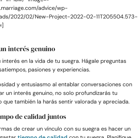
e.marriage.com/advice/wp-
oads/2022/02/New-Project-2022-02-11T205504.573-
«]
un interés genuino
interés en la vida de tu suegra. Hágale preguntas
satiempos, pasiones y experiencias.
osidad y entusiasmo al entablar conversaciones con
rar un interés genuino, no solo profundizarás tu
o que también la harás sentir valorada y apreciada.
empo de calidad juntos
rmas de crear un vínculo con su suegra es hacer un
 gastar
tiempo de calidad
con tu suegra. Planifique