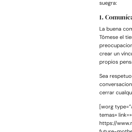
suegra:
1. Comuníc
La buena com
Tómese el ti
preocupacion
crear un vín
propios pens
Sea respetuo
conversacion
cerrar cualqu
[worg type=”a
temas» link=»
https://www.
future-mothe