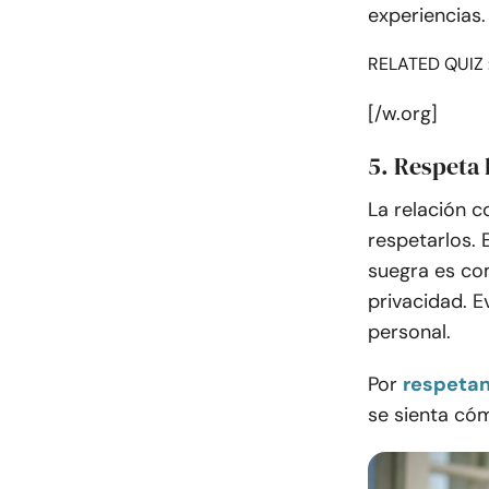
experiencias.
RELATED QUIZ 
[/w.org]
5. Respeta 
La relación c
respetarlos. 
suegra es co
privacidad. E
personal.
Por
respetan
se sienta có