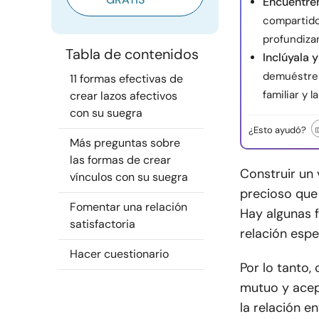
Encuentre
compartido
profundiza
Tabla de contenidos
Inclúyala 
demuéstrele
11 formas efectivas de
familiar y 
crear lazos afectivos
con su suegra
¿Esto ayudó?
Más preguntas sobre
las formas de crear
Construir un 
vínculos con su suegra
precioso que
Fomentar una relación
Hay algunas 
satisfactoria
relación esp
Hacer cuestionario
Por lo tanto
mutuo y acep
la relación e