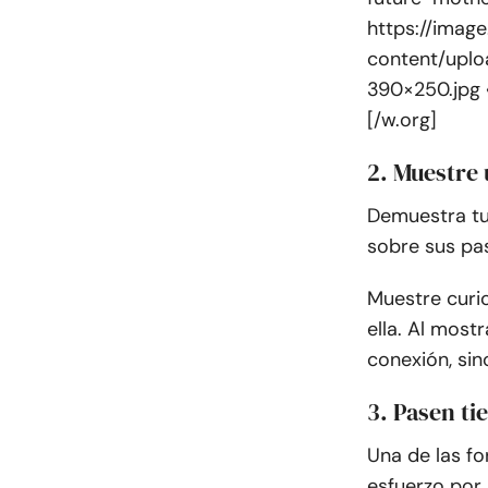
https://imag
content/upl
390×250.jpg 
[/w.org]
2. Muestre 
Demuestra tu 
sobre sus pa
Muestre curi
ella. Al most
conexión, sin
3. Pasen ti
Una de las fo
esfuerzo por