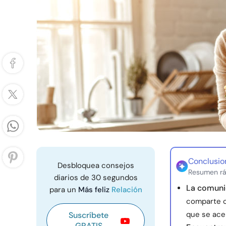
Conclusio
Desbloquea consejos
Resumen rá
diarios de 30 segundos
La comunic
para un
Más feliz
Relación
comparte c
que se ace
Suscríbete
GRATIS