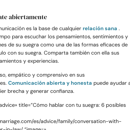
ate abiertamente
unicación es la base de cualquier
relación sana
.
empo para escuchar los pensamientos, sentimientos y
es de su suegra como una de las formas eficaces de
culo con su suegra. Comparta también con ella sus
amientos y experiencias.
so, empático y comprensivo en sus
es.
Comunicación abierta y honesta
puede ayudar 
ier brecha y generar confianza.
dvice» title=”Cómo hablar con tu suegra: 6 posibles
marriage.com/es/advice/family/conversation-with-
r-in-law/ “image=»