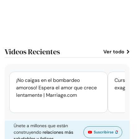
Videos Recientes
Ver todo
corto
¡No caigas en el bombardeo
Cursos de 
amoroso! Espera el amor que crece
exageració
lentamente | Marriage.com
Únete a millones que están
construyendo
relaciones más
Suscribirse
saludables y felices