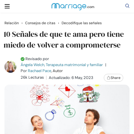
Relación
›
Consejos de citas
›
Decodifique las señales
Buscar
10 Señales de que te ama pero tiene
miedo de volver a comprometerse
Casarse
Revisado por
Ángela Welch, Terapeuta matrimonial y familiar
|
Relaciones
Por
Rachael Pace
, Autor
26k Lecturas
Actualizado: 6 May, 2023
Share
Familia
Ayuda
Cursos