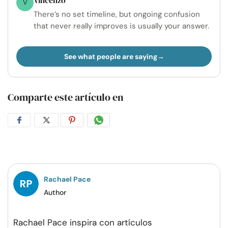
Vincenzo
V
There’s no set timeline, but ongoing confusion
that never really improves is usually your answer.
See what people are saying
Comparte este artículo en
Compartir
Compartir
Compartir
Compartir
en
en
en
por
Facebook
Twitter
Pinterest
WhatsApp
Rachael Pace
Author
Rachael Pace inspira con artículos