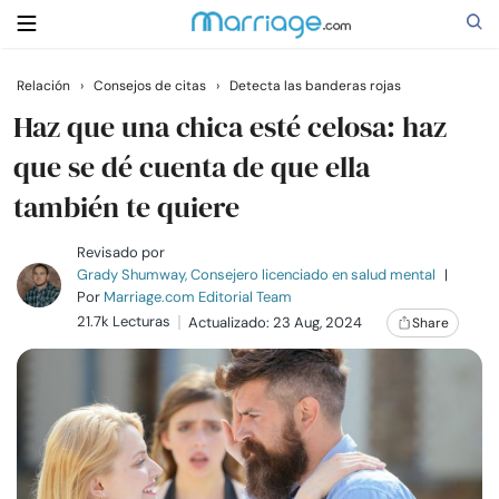
Relación
›
Consejos de citas
›
Detecta las banderas rojas
Buscar
Haz que una chica esté celosa: haz
que se dé cuenta de que ella
también te quiere
Casarse
Revisado por
Relaciones
Grady Shumway, Consejero licenciado en salud mental
|
Por
Marriage.com Editorial Team
21.7k Lecturas
Actualizado: 23 Aug, 2024
Share
Familia
Ayuda
Cursos