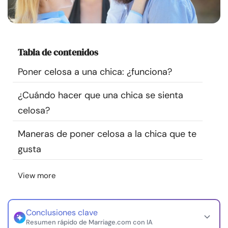
Recursos
Comunidad
Tabla de contenidos
Encuentra un terapeuta
Poner celosa a una chica: ¿funciona?
¿Cuándo hacer que una chica se sienta
Idioma
ES
celosa?
Maneras de poner celosa a la chica que te
Sobre nosotros
Contáctanos
Escríbenos
Publicidad con
gusta
nosotros
© Copyright 2026. Todos los derechos reservados.
View more
Conclusiones clave
Resumen rápido de Marriage.com con IA