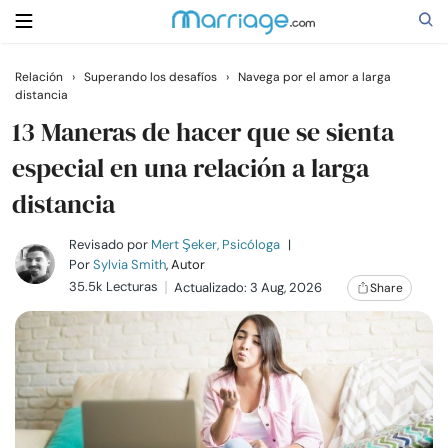
Relación
›
Superando los desafíos
›
Navega por el amor a larga
distancia
Buscar
13 Maneras de hacer que se sienta
especial en una relación a larga
Casarse
distancia
Relaciones
Revisado por
Mert Şeker, Psicóloga
|
Por
Sylvia Smith
, Autor
35.5k Lecturas
Actualizado: 3 Aug, 2026
Share
Familia
Ayuda
Cursos