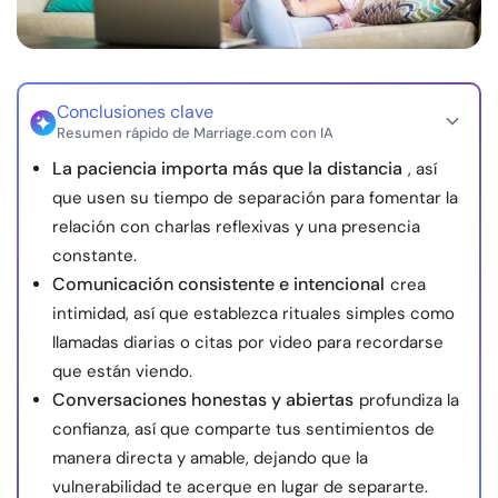
Recursos
Comunidad
Conclusiones clave
Resumen rápido de Marriage.com con IA
Encuentra un terapeuta
La paciencia importa más que la distancia
, así
que usen su tiempo de separación para fomentar la
Idioma
ES
relación con charlas reflexivas y una presencia
constante.
Comunicación consistente e intencional
crea
Sobre nosotros
Contáctanos
Escríbenos
Publicidad con
intimidad, así que establezca rituales simples como
nosotros
llamadas diarias o citas por video para recordarse
© Copyright 2026. Todos los derechos reservados.
que están viendo.
Conversaciones honestas y abiertas
profundiza la
confianza, así que comparte tus sentimientos de
manera directa y amable, dejando que la
vulnerabilidad te acerque en lugar de separarte.