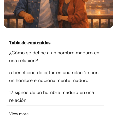
Recursos
Comunidad
Encuentra un terapeuta
Tabla de contenidos
Idioma
ES
¿Cómo se define a un hombre maduro en
una relación?
Sobre nosotros
Contáctanos
Escríbenos
Publicidad con
5 beneficios de estar en una relación con
nosotros
un hombre emocionalmente maduro
© Copyright 2026. Todos los derechos reservados.
17 signos de un hombre maduro en una
relación
View more