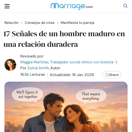
Relación
›
Consejos de citas
›
Manifiesta tu pareja
Buscar
17 Señales de un hombre maduro en
una relación duradera
Casarse
Revisado por
Maggie Martínez, Trabajador social clínico con licencia
|
Por
Sylvia Smith
, Autor
Relaciones
16.5k Lecturas
Actualizado: 16 Jan, 2026
Share
Familia
Ayuda
Cursos