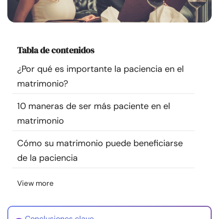
Recursos
Comunidad
Tabla de contenidos
Encuentra un terapeuta
¿Por qué es importante la paciencia en el
matrimonio?
Idioma
ES
10 maneras de ser más paciente en el
matrimonio
Sobre nosotros
Contáctanos
Escríbenos
Publicidad con
Cómo su matrimonio puede beneficiarse
nosotros
de la paciencia
© Copyright 2026. Todos los derechos reservados.
View more
Conclusiones clave