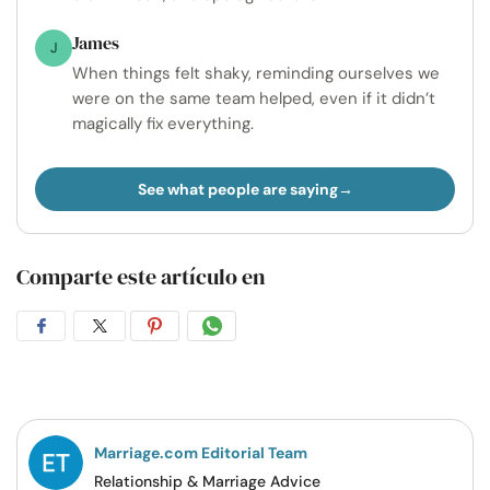
James
J
When things felt shaky, reminding ourselves we
were on the same team helped, even if it didn’t
magically fix everything.
See what people are saying
Comparte este artículo en
Compartir
Compartir
Compartir
Compartir
en
en
en
por
Facebook
Twitter
Pinterest
WhatsApp
Marriage.com Editorial Team
Relationship & Marriage Advice