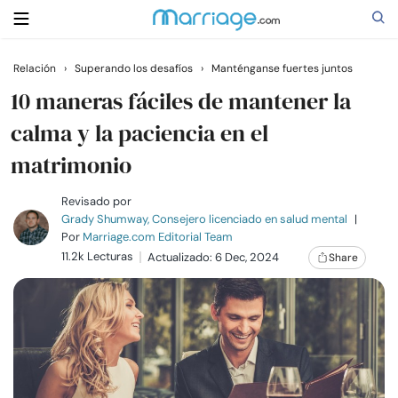
Relación
›
Superando los desafíos
›
Manténganse fuertes juntos
Buscar
10 maneras fáciles de mantener la
calma y la paciencia en el
matrimonio
Casarse
Revisado por
Relaciones
Grady Shumway, Consejero licenciado en salud mental
|
Por
Marriage.com Editorial Team
11.2k Lecturas
Actualizado: 6 Dec, 2024
Share
Familia
Ayuda
Cursos