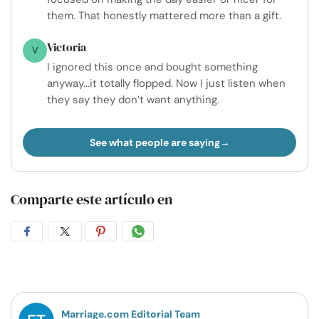
them. That honestly mattered more than a gift.
Victoria
V
I ignored this once and bought something
anyway...it totally flopped. Now I just listen when
they say they don’t want anything.
See what people are saying
Comparte este artículo en
Compartir
Compartir
Compartir
Compartir
en
en
en
por
Facebook
Twitter
Pinterest
WhatsApp
Marriage.com Editorial Team