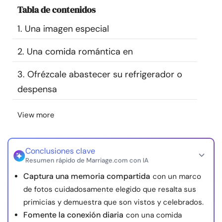
Tabla de contenidos
Recursos
1. Una imagen especial
Comunidad
2. Una comida romántica en
Encuentra un terapeuta
3. Ofrézcale abastecer su refrigerador o
despensa
Idioma
ES
View more
Sobre nosotros
Contáctanos
Escríbenos
Publicidad con
nosotros
Conclusiones clave
Resumen rápido de Marriage.com con IA
© Copyright 2026. Todos los derechos reservados.
Captura una memoria compartida
con un marco
de fotos cuidadosamente elegido que resalta sus
primicias y demuestra que son vistos y celebrados.
Fomente la conexión diaria
con una comida