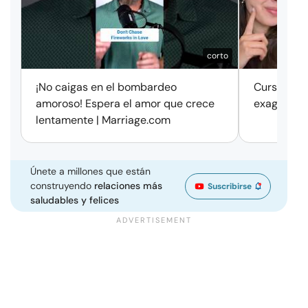
corto
¡No caigas en el bombardeo
Cursos de 
amoroso! Espera el amor que crece
exageració
lentamente | Marriage.com
Únete a millones que están
construyendo
relaciones más
Suscribirse
saludables y felices