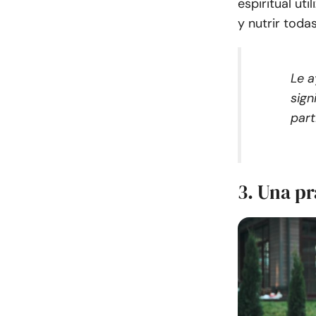
espiritual uti
y nutrir toda
Le a
sign
part
3. Una p