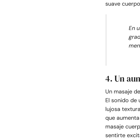
suave cuerpo
En u
grad
ment
4. Un au
Un masaje de
El sonido de u
lujosa textur
que aumenta 
masaje cuerp
sentirte exci