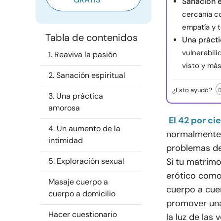
Sanación e
cercanía c
empatía y t
Tabla de contenidos
Una práct
vulnerabili
1. Reaviva la pasión
visto y má
2. Sanación espiritual
¿Esto ayudó?
3. Una práctica
amorosa
El 42 por c
4. Un aumento de la
normalmente p
intimidad
problemas de 
5. Exploración sexual
Si tu matrimo
erótico como
Masaje cuerpo a
cuerpo a cuer
cuerpo a domicilio
promover una 
Hacer cuestionario
la luz de las