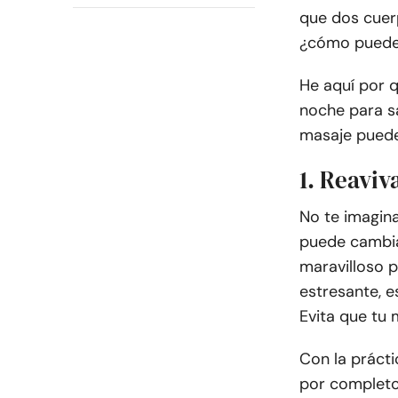
que dos cuerp
¿cómo puede 
He aquí por 
noche para s
masaje puede
1. Reaviv
No te imagin
puede cambia
maravilloso p
estresante, e
Evita que tu 
Con la prácti
por completo