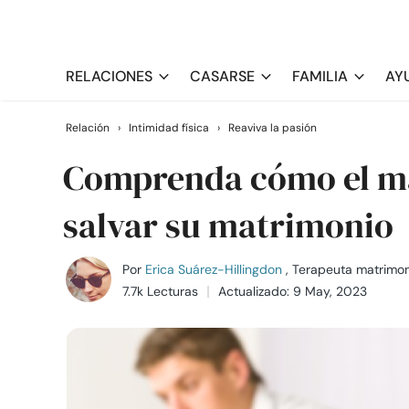
RELACIONES
CASARSE
FAMILIA
AY
Relación
›
Intimidad física
›
Reaviva la pasión
Comprenda cómo el ma
salvar su matrimonio
Por
Erica Suárez-Hillingdon
, Terapeuta matrimoni
7.7k Lecturas
Actualizado: 9 May, 2023