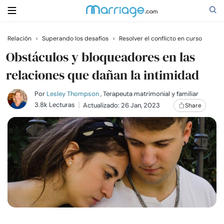
Relación
›
Superando los desafíos
›
Resolver el conflicto en curso
Buscar
Obstáculos y bloqueadores en las
relaciones que dañan la intimidad
Casarse
Por
Lesley Thompson
, Terapeuta matrimonial y familiar
3.8k Lecturas
Actualizado: 26 Jan, 2023
Share
Relaciones
Familia
Ayuda
Cursos