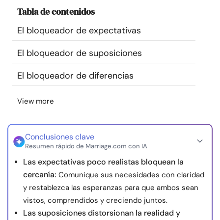
Recursos
Tabla de contenidos
El bloqueador de expectativas
Comunidad
El bloqueador de suposiciones
Encuentra un terapeuta
El bloqueador de diferencias
Idioma
ES
View more
Sobre nosotros
Contáctanos
Escríbenos
Publicidad con
Conclusiones clave
Resumen rápido de Marriage.com con IA
nosotros
Las expectativas poco realistas bloquean la
© Copyright 2026. Todos los derechos reservados.
cercanía:
Comunique sus necesidades con claridad
y restablezca las esperanzas para que ambos sean
vistos, comprendidos y creciendo juntos.
Las suposiciones distorsionan la realidad y