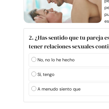
pe
pe
pu
es
2. ¿Has sentido que tu pareja e
tener relaciones sexuales cont
No, no lo he hecho
Sí, tengo
A menudo siento que