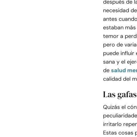
después de l
necesidad de
antes
cuando 
estaban más
temor a perde
pero de vari
puede influir
sana y el eje
de
salud me
calidad del m
Las gafas
Quizás el cón
peculiaridad
irritarlo rep
Estas cosas 