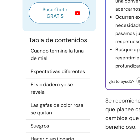
una conver
acercarnos
Suscríbete
GRATIS
Ocurren e
necesidades
pasamos ju
Tabla de contenidos
respetuoso
Busque apo
Cuando termine la luna
resentimien
de miel
profundiza
Expectativas diferentes
¿Esto ayudó?
El verdadero yo se
revela
Se recomienda
Las gafas de color rosa
que planee c
se quitan
cambios que e
Suegros
beneficioso.
Hacer cuestionario