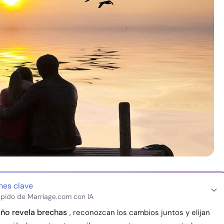
nes clave
pido de Marriage.com con IA
año revela brechas
, reconozcan los cambios juntos y elijan