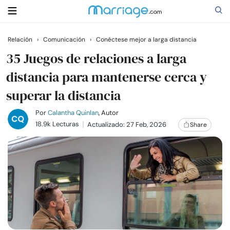
Relación
›
Comunicación
›
Conéctese mejor a larga distancia
Buscar
35 Juegos de relaciones a larga
distancia para mantenerse cerca y
superar la distancia
Casarse
Por
Calantha Quinlan
, Autor
Relaciones
18.9k Lecturas
Actualizado: 27 Feb, 2026
Share
Familia
Ayuda
Cursos