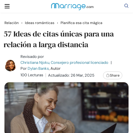
Relación
›
Ideas románticas
›
Planifica esa cita mágica
Buscar
57 Ideas de citas únicas para una
relación a larga distancia
Casarse
Revisado por
Christiana Njoku, Consejero profesional licenciado
|
Por
Dylan Banks
, Autor
Relaciones
100 Lecturas
Actualizado: 26 Mar, 2025
Share
Familia
Ayuda
Cursos