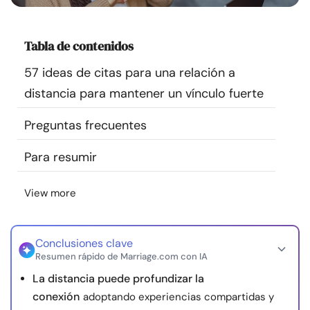
Recursos
Tabla de contenidos
Comunidad
57 ideas de citas para una relación a
Encuentra un terapeuta
distancia para mantener un vínculo fuerte
Preguntas frecuentes
Idioma
ES
Para resumir
Sobre nosotros
Contáctanos
Escríbenos
Publicidad con
View more
nosotros
© Copyright 2026. Todos los derechos reservados.
Conclusiones clave
Resumen rápido de Marriage.com con IA
La distancia puede profundizar la
conexión
adoptando experiencias compartidas y