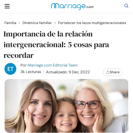
Familia
›
Dinámica familiar
›
Fortalecer los lazos multigeneracionales
Buscar
Importancia de la relación
intergeneracional: 5 cosas para
recordar
Casarse
Por
Marriage.com Editorial Team
Relaciones
3k Lecturas
Actualizado: 9 Dec, 2022
Share
Familia
Ayuda
Cursos