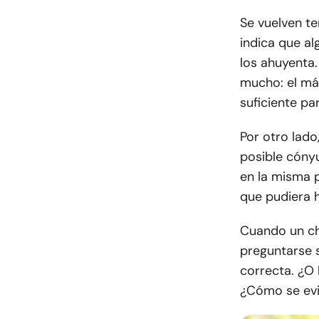
Se vuelven t
indica que al
los ahuyenta.
mucho: el más
suficiente pa
Por otro lado
posible cóny
en la misma 
que pudiera 
Cuando un ch
preguntarse s
correcta. ¿O
¿Cómo se evit