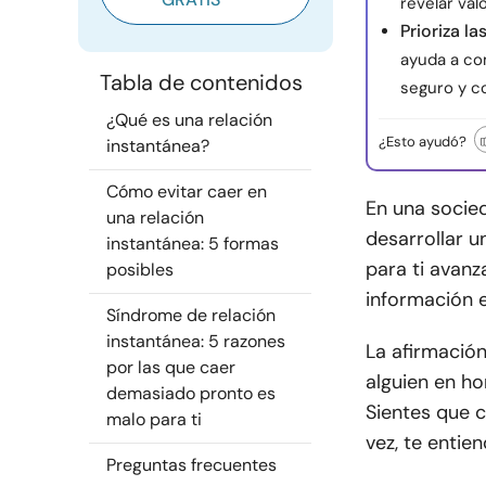
revelar val
Prioriza la
ayuda a co
Tabla de contenidos
seguro y c
¿Qué es una relación
¿Esto ayudó?
instantánea?
Cómo evitar caer en
En una socied
una relación
desarrollar u
instantánea: 5 formas
para ti avan
posibles
información e
Síndrome de relación
instantánea: 5 razones
La afirmación
por las que caer
alguien en ho
demasiado pronto es
Sientes que c
malo para ti
vez, te entie
Preguntas frecuentes