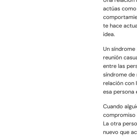
Una relación 
actúas como s
comportamien
te hace actu
idea.
Un síndrome 
reunión casua
entre las per
síndrome de 
relación con 
esa persona e
Cuando alguie
compromiso i
La otra perso
nuevo que ac