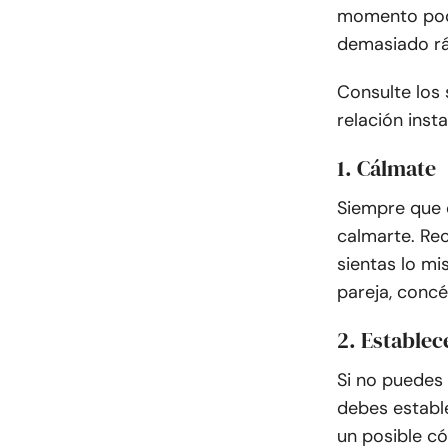
momento podr
demasiado rá
Consulte los
relación inst
1. Cálmate
Siempre que 
calmarte. Re
sientas lo m
pareja, conc
2. Establec
Si no puedes 
debes establ
un posible c