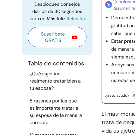
Conclusio
Desbloquea consejos
Resumen rá
diarios de 30 segundos
Demuestre
para un
Más feliz
Relación
gratitud p
saber que e
Suscríbete
GRATIS
Estar pre
de manera 
sienta esc
Tabla de contenidos
Apoye sus 
compartiend
¿Qué significa
ustedes se 
realmente tratar bien a
tu esposa?
¿Esto ayudó?
5 razones por las que
es importante tratar a
El matrimonio
su esposa de la manera
trata de peq
correcta
vida es ajetr