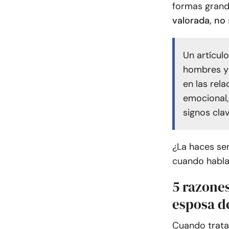
formas grand
valorada, no
Un artícul
hombres y 
en las rel
emocional,
signos cla
¿La haces sen
cuando habl
5 razones
esposa d
Cuando trata