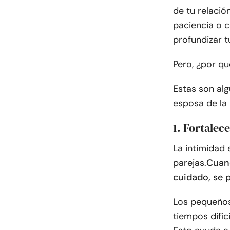
de tu relació
paciencia o c
profundizar t
Pero, ¿por q
Estas son alg
esposa de la
1. Fortalec
La intimidad
parejas.
Cuan
cuidado, se p
Los pequeños
tiempos difíc