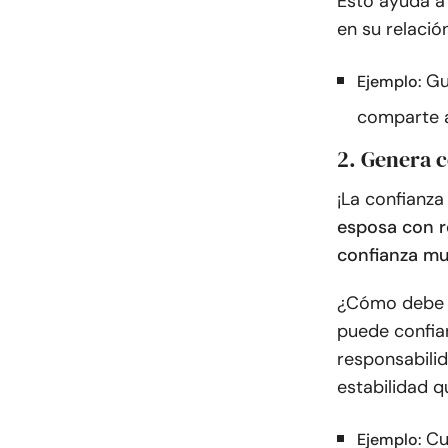
Esto ayuda a
en su relació
Gu
Ejemplo:
comparte a
2. Genera 
¡La confianza
esposa con r
confianza m
¿Cómo debe t
puede confiar
responsabili
estabilidad q
Cu
Ejemplo: