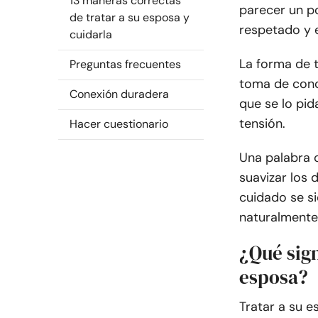
13 maneras correctas
parecer un po
de tratar a su esposa y
respetado y 
cuidarla
La forma de 
Preguntas frecuentes
toma de conci
Conexión duradera
que se lo pid
tensión.
Hacer cuestionario
Una palabra 
suavizar los 
cuidado se si
naturalmente
¿Qué sign
esposa?
Tratar a su e