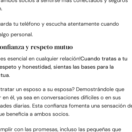
 ambos socios a sentirse más conectados y seguros
n.
arda tu teléfono y escucha atentamente cuando
lgo personal.
confianza y respeto mutuo
 es esencial en cualquier relación!
Cuando tratas a tu
espeto y honestidad, sientas las bases para la
utua
.
ratar un esposo a su esposa? Demostrándole que
 en él, ya sea en conversaciones difíciles o en sus
dades diarias. Esta confianza fomenta una sensación d
ue beneficia a ambos socios.
mplir con las promesas, incluso las pequeñas que