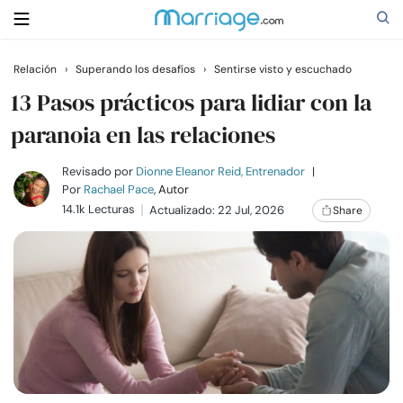
Relación
›
Superando los desafíos
›
Sentirse visto y escuchado
Buscar
13 Pasos prácticos para lidiar con la
paranoia en las relaciones
Casarse
Revisado por
Dionne Eleanor Reid, Entrenador
|
Por
Rachael Pace
, Autor
14.1k Lecturas
Actualizado: 22 Jul, 2026
Share
Relaciones
Familia
Ayuda
Cursos