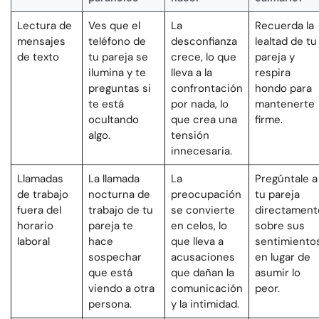
Lectura de
Ves que el
La
Recuerda la
mensajes
teléfono de
desconfianza
lealtad de tu
de texto
tu pareja se
crece, lo que
pareja y
ilumina y te
lleva a la
respira
preguntas si
confrontación
hondo para
te está
por nada, lo
mantenerte
ocultando
que crea una
firme.
algo.
tensión
innecesaria.
Llamadas
La llamada
La
Pregúntale a
de trabajo
nocturna de
preocupación
tu pareja
fuera del
trabajo de tu
se convierte
directament
horario
pareja te
en celos, lo
sobre sus
laboral
hace
que lleva a
sentimiento
sospechar
acusaciones
en lugar de
que está
que dañan la
asumir lo
viendo a otra
comunicación
peor.
persona.
y la intimidad.