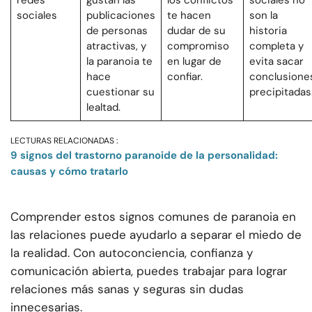
redes
gustan las
los conflictos
sociales no
sociales
publicaciones
te hacen
son la
de personas
dudar de su
historia
atractivas, y
compromiso
completa y
la paranoia te
en lugar de
evita sacar
hace
confiar.
conclusione
cuestionar su
precipitadas
lealtad.
LECTURAS RELACIONADAS :
9 signos del trastorno paranoide de la personalidad:
causas y cómo tratarlo
Comprender estos signos comunes de paranoia en
las relaciones puede ayudarlo a separar el miedo de
la realidad. Con autoconciencia, confianza y
comunicación abierta, puedes trabajar para lograr
relaciones más sanas y seguras sin dudas
innecesarias.