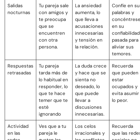
Salidas
Tu pareja sale
La ansiedad
Confíe en su
nocturnas
con amigos y
aumenta, lo
palabras y
te preocupa
que lleva a
concéntres
que se
acusaciones
en su
encuentren
innecesarias
confiabilidad
con otra
y tensión en
pasada para
persona.
la relación.
aliviar sus
temores.
Respuestas
Tu pareja
La duda crece
Recuerda
retrasadas
tarda más de
y hace que se
que pueden
lo habitual en
sienta no
estar
responder, lo
deseado, lo
ocupados y
que te hace
que puede
evita asumir
temer que te
llevar a
lo peor.
esté
discusiones
ignorando
innecesarias.
Actividad
Ves que a tu
Los celos
Recuerda
en las
pareja le
irracionales y
que las rede