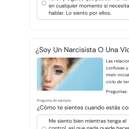
en cualquier momento si necesit
hablar. Lo siento por ellos.
¿Soy Un Narcisista O Una Ví
Las relaci
confusas y
miel» inic
ciclo de ten
Preguntas:
Pregunta de ejemplo
¿Cómo te sientes cuando estás con
Me siento bien mientras tenga el
control, así que nada puede hac