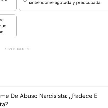
sintiéndome agotada y preocupada.
me
 que
a.
ome De Abuso Narcisista: ¿padece El
ta?