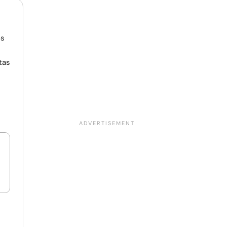
os
tas