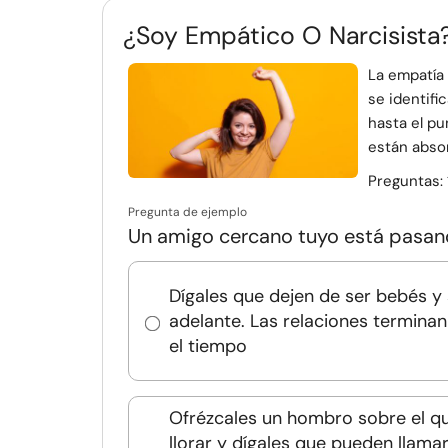
¿Soy Empático O Narcisista
La empatía
se identif
hasta el pu
están absor
Preguntas:
Pregunta de ejemplo
Un amigo cercano tuyo está pasan
Dígales que dejen de ser bebés y 
adelante. Las relaciones termina
el tiempo
Ofrézcales un hombro sobre el q
llorar y dígales que pueden llam