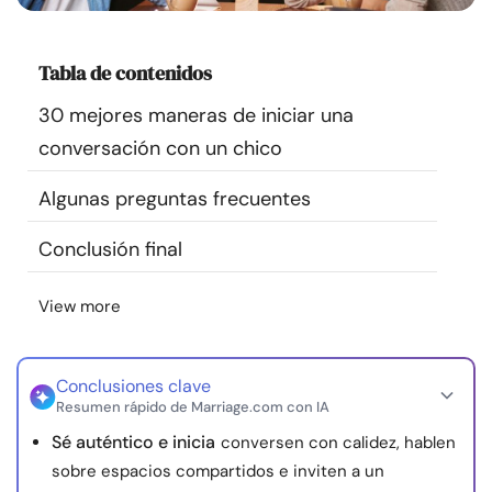
Recursos
Tabla de contenidos
Comunidad
30 mejores maneras de iniciar una
Encuentra un terapeuta
conversación con un chico
Algunas preguntas frecuentes
Idioma
ES
Conclusión final
Sobre nosotros
Contáctanos
Escríbenos
Publicidad con
View more
nosotros
© Copyright 2026. Todos los derechos reservados.
Conclusiones clave
Resumen rápido de Marriage.com con IA
Sé auténtico e inicia
conversen con calidez, hablen
sobre espacios compartidos e inviten a un