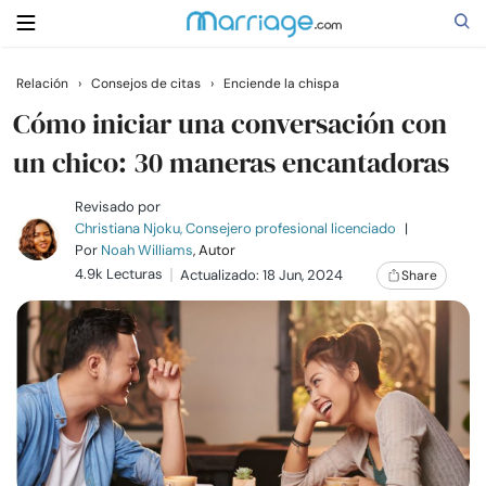
Relación
›
Consejos de citas
›
Enciende la chispa
Buscar
Cómo iniciar una conversación con
un chico: 30 maneras encantadoras
Casarse
Revisado por
Christiana Njoku, Consejero profesional licenciado
|
Por
Noah Williams
, Autor
Relaciones
4.9k Lecturas
Actualizado: 18 Jun, 2024
Share
Familia
Ayuda
Cursos