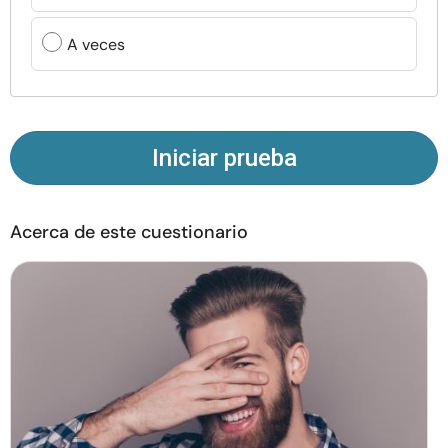
Recursos
A veces
Comunidad
Encuentra un terapeuta
Iniciar prueba
Idioma
ES
Acerca de este cuestionario
Sobre nosotros
Contáctanos
Escríbenos
Publicidad con
nosotros
© Copyright 2026. Todos los derechos reservados.