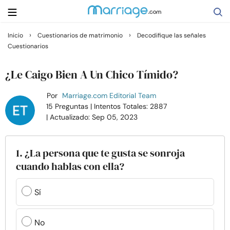
›
›
Inicio
Cuestionarios de matrimonio
Decodifique las señales
Cuestionarios
Buscar
¿Le Caigo Bien A Un Chico Tímido?
Casarse
Por
Marriage.com Editorial Team
15 Preguntas
| Intentos Totales: 2887
| Actualizado: Sep 05, 2023
Relaciones
Familia
1. ¿La persona que te gusta se sonroja
cuando hablas con ella?
Ayuda
Sí
Cursos
No