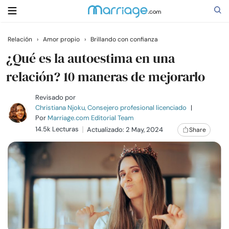
Relación
›
Amor propio
›
Brillando con confianza
Buscar
¿Qué es la autoestima en una
relación? 10 maneras de mejorarlo
Casarse
Revisado por
Christiana Njoku, Consejero profesional licenciado
|
Por
Marriage.com Editorial Team
Relaciones
14.5k Lecturas
Actualizado: 2 May, 2024
Share
Familia
Ayuda
Cursos