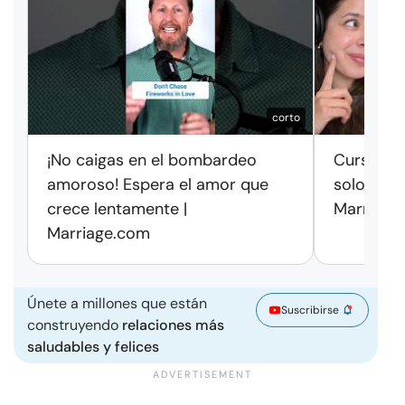
corto
¡No caigas en el bombardeo
Cursos de
amoroso! Espera el amor que
solo exag
crece lentamente |
Marriage
Marriage.com
Únete a millones que están
Suscribirse
construyendo
relaciones más
saludables y felices