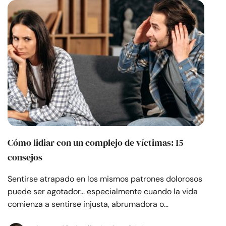
Recursos
Comunidad
Encuentra un terapeuta
Idioma
ES
Sobre nosotros
Contáctanos
Escríbenos
Publicidad con
Cómo lidiar con un complejo de víctimas: 15
nosotros
consejos
© Copyright 2026. Todos los derechos reservados.
Sentirse atrapado en los mismos patrones dolorosos
puede ser agotador... especialmente cuando la vida
comienza a sentirse injusta, abrumadora o…