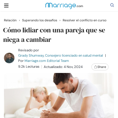
Relación
›
Superando los desafíos
›
Resolver el conflicto en curso
Buscar
Cómo lidiar con una pareja que se
niega a cambiar
Casarse
Revisado por
Grady Shumway, Consejero licenciado en salud mental
|
Por
Marriage.com Editorial Team
Relaciones
9.2k Lecturas
Actualizado: 4 Nov, 2024
Share
Familia
Ayuda
Cursos