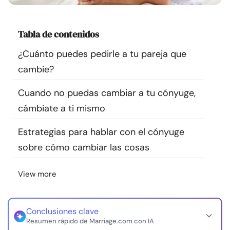
Recursos
Tabla de contenidos
Comunidad
¿Cuánto puedes pedirle a tu pareja que
Encuentra un terapeuta
cambie?
Cuando no puedas cambiar a tu cónyuge,
Idioma
ES
cámbiate a ti mismo
Estrategias para hablar con el cónyuge
Sobre nosotros
Contáctanos
Escríbenos
Publicidad con
sobre cómo cambiar las cosas
nosotros
© Copyright 2026. Todos los derechos reservados.
View more
Conclusiones clave
Resumen rápido de Marriage.com con IA