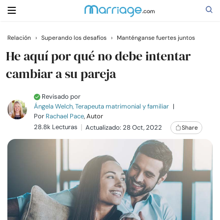
Relación
›
Superando los desafíos
›
Manténganse fuertes juntos
Buscar
He aquí por qué no debe intentar
cambiar a su pareja
Casarse
Revisado por
Ángela Welch, Terapeuta matrimonial y familiar
|
Relaciones
Por
Rachael Pace
, Autor
28.8k Lecturas
Actualizado: 28 Oct, 2022
Share
Familia
Ayuda
Cursos