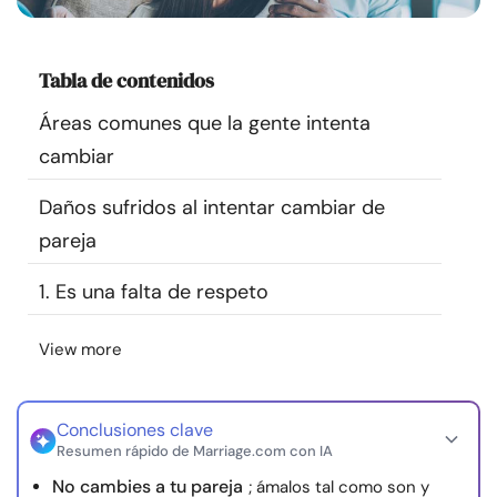
Recursos
Tabla de contenidos
Comunidad
Áreas comunes que la gente intenta
Encuentra un terapeuta
cambiar
Daños sufridos al intentar cambiar de
Idioma
ES
pareja
1. Es una falta de respeto
Sobre nosotros
Contáctanos
Escríbenos
Publicidad con
nosotros
View more
© Copyright 2026. Todos los derechos reservados.
Conclusiones clave
Resumen rápido de Marriage.com con IA
No cambies a tu pareja
; ámalos tal como son y