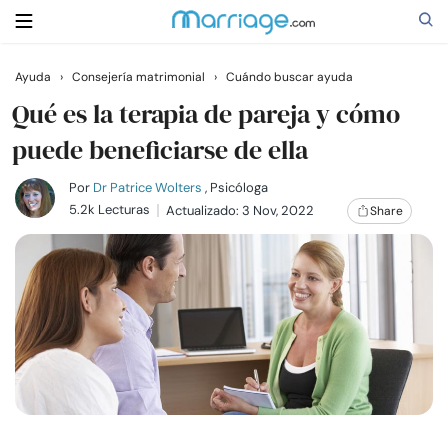
Ayuda
›
Consejería matrimonial
›
Cuándo buscar ayuda
Buscar
Qué es la terapia de pareja y cómo
puede beneficiarse de ella
Casarse
Por
Dr Patrice Wolters
, Psicóloga
5.2k Lecturas
Actualizado: 3 Nov, 2022
Share
Relaciones
Familia
Ayuda
Cursos