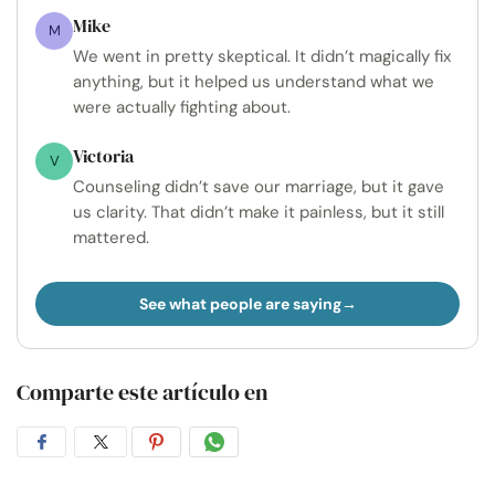
Mike
M
We went in pretty skeptical. It didn’t magically fix
anything, but it helped us understand what we
were actually fighting about.
Victoria
V
Counseling didn’t save our marriage, but it gave
us clarity. That didn’t make it painless, but it still
mattered.
See what people are saying
Comparte este artículo en
Compartir
Compartir
Compartir
Compartir
en
en
en
por