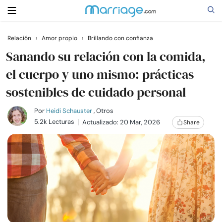
Relación
›
Amor propio
›
Brillando con confianza
Buscar
Sanando su relación con la comida,
el cuerpo y uno mismo: prácticas
sostenibles de cuidado personal
Casarse
Por
Heidi Schauster
, Otros
Relaciones
5.2k Lecturas
Actualizado: 20 Mar, 2026
Share
Familia
Ayuda
Cursos