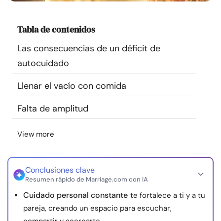
Recursos
Tabla de contenidos
Comunidad
Las consecuencias de un déficit de
autocuidado
Encuentra un terapeuta
Llenar el vacío con comida
Idioma
ES
Falta de amplitud
View more
Sobre nosotros
Contáctanos
Escríbenos
Publicidad con
nosotros
© Copyright 2026. Todos los derechos reservados.
Conclusiones clave
Resumen rápido de Marriage.com con IA
Cuidado personal constante
te fortalece a ti y a tu
pareja, creando un espacio para escuchar,