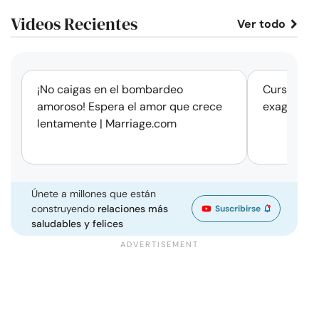
Videos Recientes
Ver todo
corto
¡No caigas en el bombardeo
Cursos de 
amoroso! Espera el amor que crece
exageració
lentamente | Marriage.com
Únete a millones que están
construyendo
relaciones más
Suscribirse
saludables y felices