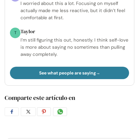
I worried about this a lot. Focusing on myself
actually made me less reactive, but it didn’t feel
comfortable at first.
Taylor
T
I’m still figuring this out, honestly. I think self-love
is more about saying no sometimes than pulling
away completely.
See what people are saying
Comparte este artículo en
Compartir
Compartir
Compartir
Compartir
en
en
en
por
Facebook
Twitter
Pinterest
WhatsApp