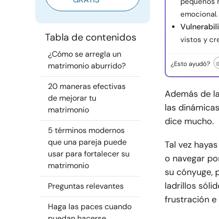
pequeños m
emocional.
Vulnerabil
Tabla de contenidos
vistos y c
¿Cómo se arregla un
¿Esto ayudó?
matrimonio aburrido?
20 maneras efectivas
Además de la
de mejorar tu
las dinámicas
matrimonio
dice mucho.
5 términos modernos
que una pareja puede
Tal vez hayas
usar para fortalecer su
o navegar por
matrimonio
su cónyuge, 
ladrillos sól
Preguntas relevantes
frustración e
Haga las paces cuando
puedan hacerse