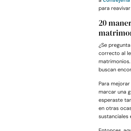
a
consejería
para reavivar
20 maner
matrimo
¿Se pregunta
correcto al l
matrimonios.
buscan encon
Para mejorar
marcar una g
esperaste tan
en otras oca
sustanciales 
Entonces, aq