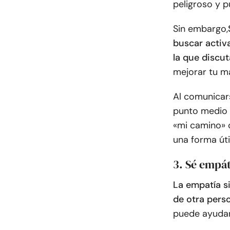
peligroso y p
Sin embargo,
buscar activ
la que discu
mejorar tu m
Al comunicar
punto medio 
«mi camino» o
una forma úti
3. Sé empá
La empatía s
de otra pers
puede ayudar