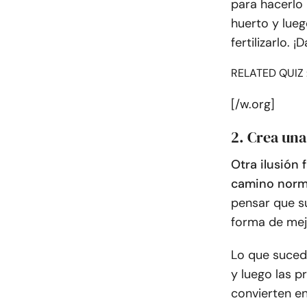
para hacerlo 
huerto y lueg
fertilizarlo.
RELATED QUIZ 
[/w.org]
2. Crea un
Otra ilusión 
camino norma
pensar que s
forma de mej
Lo que suced
y luego las p
convierten e