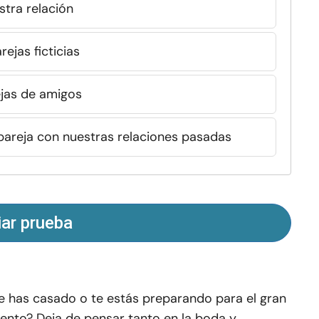
tra relación
ejas ficticias
jas de amigos
reja con nuestras relaciones pasadas
iar prueba
e has casado o te estás preparando para el gran
ento? Deja de pensar tanto en la boda y