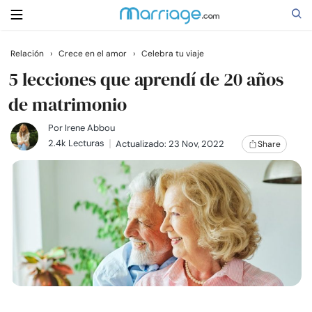
Relación
›
Crece en el amor
›
Celebra tu viaje
Buscar
5 lecciones que aprendí de 20 años
de matrimonio
Casarse
Por
Irene Abbou
2.4k Lecturas
Actualizado: 23 Nov, 2022
Share
Relaciones
Familia
Ayuda
Cursos