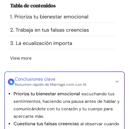
Tabla de contenidos
Recursos
1. Prioriza tu bienestar emocional
Comunidad
2. Trabaja en tus falsas creencias
Encuentra un terapeuta
3. La ecualización importa
Idioma
ES
View more
Conclusiones clave
Sobre nosotros
Contáctanos
Escríbenos
Publicidad con
Resumen rápido de Marriage.com con IA
nosotros
Prioriza tu bienestar emocional
escuchando tus
© Copyright 2026. Todos los derechos reservados.
sentimientos, haciendo una pausa antes de hablar y
comunicándote con tu corazón y tu cuerpo para
acercarte más.
Cuestiona tus falsas creencias
al observar cuando