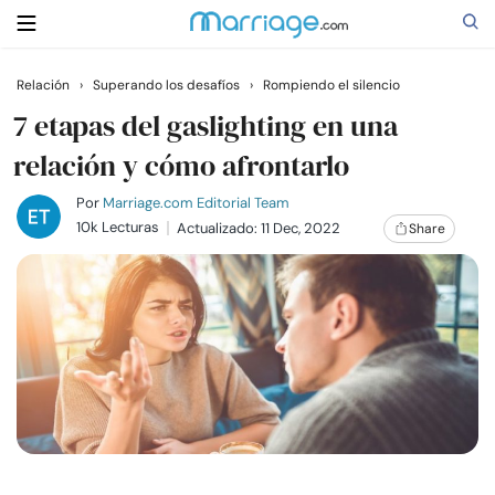
Relación
›
Superando los desafíos
›
Rompiendo el silencio
Buscar
7 etapas del gaslighting en una
relación y cómo afrontarlo
Casarse
Por
Marriage.com Editorial Team
10k Lecturas
Actualizado: 11 Dec, 2022
Share
Relaciones
Familia
Ayuda
Cursos