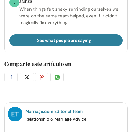
James
J
When things felt shaky, reminding ourselves we
were on the same team helped, even if it didn’t
magically fix everything.
See what people are saying
Comparte este artículo en
Compartir
Compartir
Compartir
Compartir
en
en
en
por
Facebook
Twitter
Pinterest
WhatsApp
Marriage.com Editorial Team
Relationship & Marriage Advice