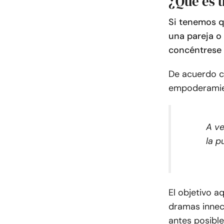
¿Qué es 
Si tenemos q
una pareja o
concéntrese 
De acuerdo 
empoderamie
A ve
la p
El objetivo a
dramas innec
antes posible