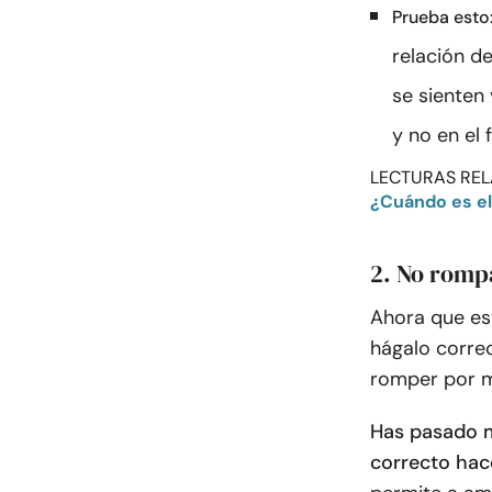
Prueba esto
relación d
se sienten
y no en el 
LECTURAS REL
¿Cuándo es e
2. No romp
Ahora que est
hágalo corre
romper por me
Has pasado m
correcto hac