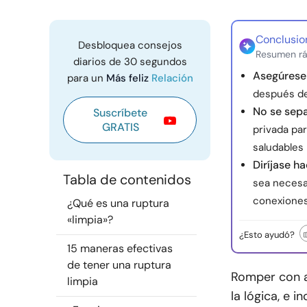
Conclusio
Desbloquea consejos
Resumen rá
diarios de 30 segundos
Asegúrese 
para un
Más feliz
Relación
después de 
No se sep
Suscríbete
GRATIS
privada par
saludables 
Diríjase h
Tabla de contenidos
sea necesar
conexiones
¿Qué es una ruptura
«limpia»?
¿Esto ayudó?
15 maneras efectivas
de tener una ruptura
Romper con a
limpia
la lógica, e 