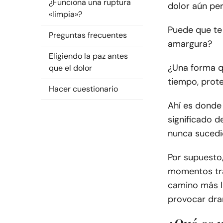
¿Funciona una ruptura
dolor aún per
«limpia»?
Puede que te
Preguntas frecuentes
amargura?
Eligiendo la paz antes
¿Una forma q
que el dolor
tiempo, prote
Hacer cuestionario
Ahí es donde 
significado d
nunca sucedió
Por supuesto,
momentos tran
camino más l
provocar dra