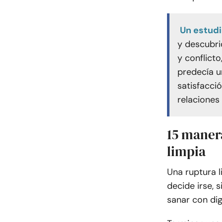
Un estud
y descubri
y conflict
predecía u
satisfacci
relaciones
15 manera
limpia
Una ruptura l
decide irse, 
sanar con dig