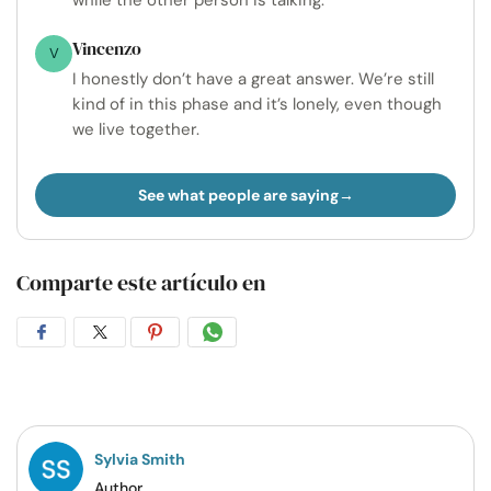
while the other person is talking.
Vincenzo
V
I honestly don’t have a great answer. We’re still
kind of in this phase and it’s lonely, even though
we live together.
See what people are saying
Comparte este artículo en
Compartir
Compartir
Compartir
Compartir
en
en
en
por
Facebook
Twitter
Pinterest
WhatsApp
Sylvia Smith
Author