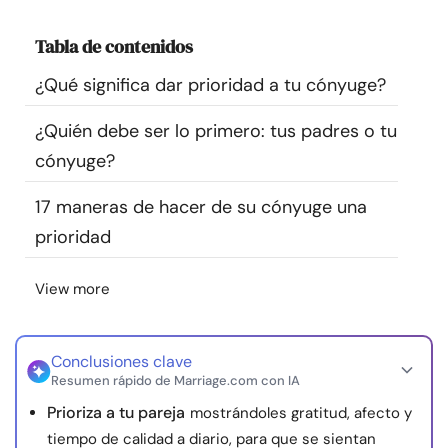
Recursos
Tabla de contenidos
Comunidad
¿Qué significa dar prioridad a tu cónyuge?
¿Quién debe ser lo primero: tus padres o tu
Encuentra un terapeuta
cónyuge?
Idioma
ES
17 maneras de hacer de su cónyuge una
prioridad
Sobre nosotros
Contáctanos
Escríbenos
Publicidad con
View more
nosotros
© Copyright 2026. Todos los derechos reservados.
Conclusiones clave
Resumen rápido de Marriage.com con IA
Prioriza a tu pareja
mostrándoles gratitud, afecto y
tiempo de calidad a diario, para que se sientan