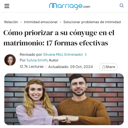
Relación
›
Intimidad emocional
›
Solucionar problemas de intimidad
Buscar
Cómo priorizar a su cónyuge en el
matrimonio: 17 formas efectivas
Casarse
Revisado por
Silvana Mici, Entrenador
|
Por
Sylvia Smith
, Autor
12.7k Lecturas
Actualizado: 29 Oct, 2024
Share
Relaciones
Familia
Ayuda
Cursos