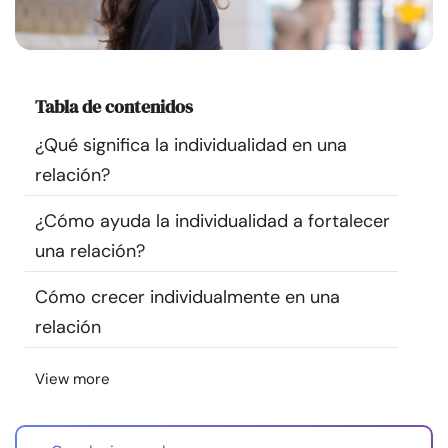
Recursos
Comunidad
Tabla de contenidos
Encuentra un terapeuta
¿Qué significa la individualidad en una
relación?
Idioma
ES
¿Cómo ayuda la individualidad a fortalecer
una relación?
Sobre nosotros
Contáctanos
Escríbenos
Publicidad con
Cómo crecer individualmente en una
nosotros
relación
© Copyright 2026. Todos los derechos reservados.
View more