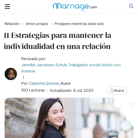
Relación
›
Amor propio
›
Prospere mientras está solo
Buscar
11 Estrategias para mantener la
individualidad en una relación
Casarse
Revisado por
Jennifer Jacobsen Schulz, Trabajador social clínico con
licencia
Relaciones
|
Por
Calantha Quinlan
, Autor
100 Lecturas
Familia
Actualizado: 8 Jul, 2025
Share
Ayuda
Cursos